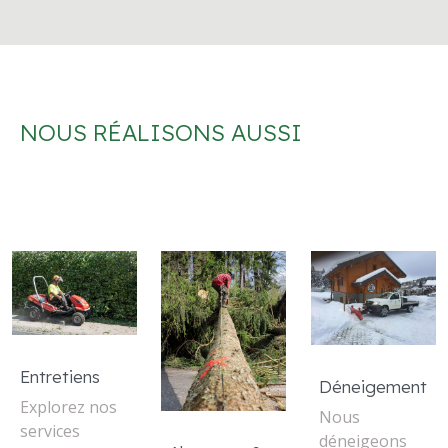
NOUS RÉALISONS AUSSI
Entretiens
Déneigement
Explorez nos
Nous
services
déneigeons